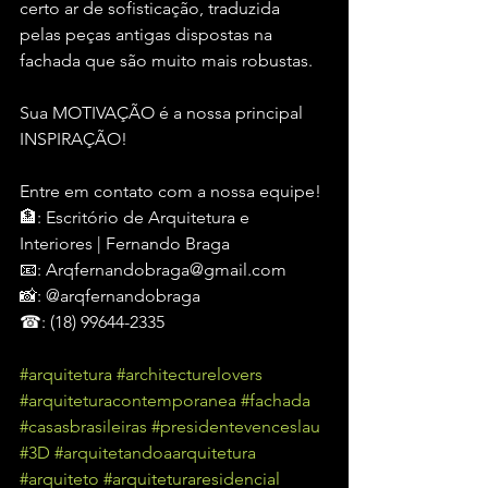
certo ar de sofisticação, traduzida 
pelas peças antigas dispostas na 
fachada que são muito mais robustas.
Sua MOTIVAÇÃO é a nossa principal 
INSPIRAÇÃO!
Entre em contato com a nossa equipe!
🏦: Escritório de Arquitetura e 
Interiores | Fernando Braga
📧: Arqfernandobraga@gmail.com
📸: @arqfernandobraga
☎: (18) 99644-2335
#arquitetura
#architecturelovers
#arquiteturacontemporanea
#fachada
#casasbrasileiras
#presidentevenceslau
#3D
#arquitetandoaarquitetura
#arquiteto
#arquiteturaresidencial