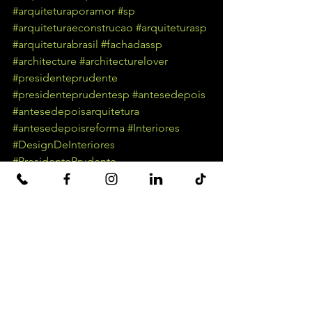
#arquiteturaporamor
#sp
#arquiteturaeconstrucao
#arquiteturasp
#arquiteturabrasil
#fachadassp
#architecture
#architecturelover
#presidenteprudente
#presidenteprudentesp
#antesedepois
#antesedepoisarquitetura
#antesedepoisreforma
#Interiores
#DesignDeInteriores
#PresidentePrudente
#ContrateUmArquiteto
#Idéias
#Inovação
#Criatividade
Ver tudo
Posts recentes