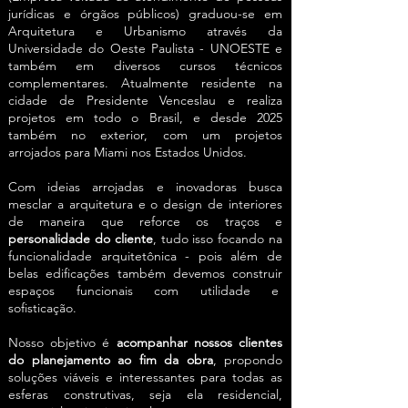
jurídicas e órgãos públicos) graduou-se em
Arquitetura e Urbanismo através da
Universidade do Oeste Paulista - UNOESTE e
também em diversos cursos técnicos
complementares. Atualmente residente na
cidade de Presidente Venceslau e realiza
projetos em todo o Brasil, e desde 2025
também no exterior, com um projetos
arrojados para Miami nos Estados Unidos.
Com ideias arrojadas e inovadoras busca
mesclar a arquitetura e o design de interiores
de maneira que reforce os traços e
personalidade do cliente
, tudo isso focando na
funcionalidade arquitetônica - pois além de
belas edificações também devemos construir
espaços funcionais com utilidade e
sofisticação.
Nosso objetivo é
acompanhar nossos clientes
do planejamento ao fim da obra
, propondo
soluções viáveis e interessantes para todas as
esferas construtivas, seja ela residencial,