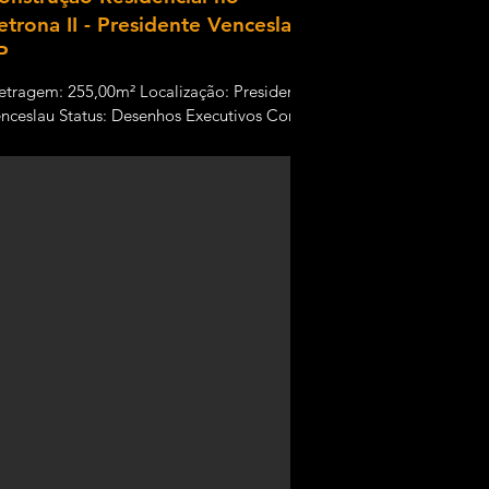
etrona II - Presidente Venceslau -
P
tragem: 255,00m² Localização: Presidente
nceslau Status: Desenhos Executivos Como
maioria das residências atuais, o projeto...