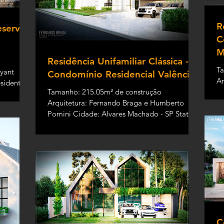
R
eserva
C
M
Residência Unifamiliar Clássica -
Ta
yant
Condomínio Residencial Valência I
Ar
sidente
Tamanho: 215.05m² de construção
ar
 casa
Arquitetura: Fernando Braga e Humberto
En
Pomini Cidade: Alvares Machado - SP Status:
Aprovação Trata-se de...
C