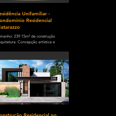
esidência Unifamiliar -
ondomínio Residencial
atarazzo
manho: 239.15m² de construção
quitetura: Concepção artística e
quitetônica realizada pelo nosso escritório.
genharia: Tadeu...
onstrução Residencial no