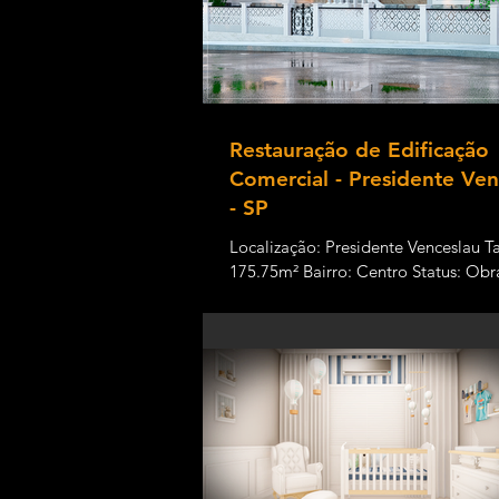
Restauração de Edificação
Comercial - Presidente Ven
- SP
Localização: Presidente Venceslau 
175.75m² Bairro: Centro Status: Ob
andamento A restauração e a conse
possibilitam a...