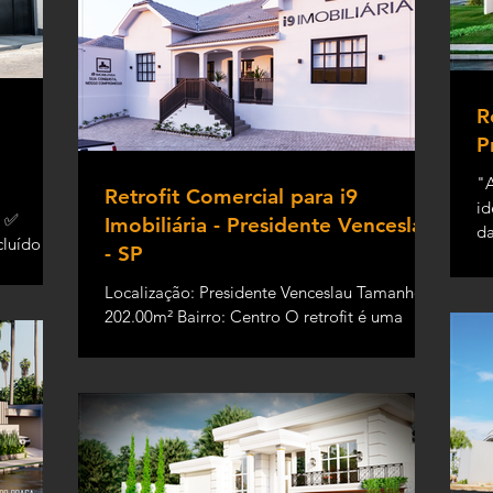
R
P
"A
Retrofit Comercial para i9
id
u ✅
Imobiliária - Presidente Venceslau
da
cluído só
- SP
se
ojeto
Localização: Presidente Venceslau Tamanho:
202.00m² Bairro: Centro O retrofit é uma
tendência na arquitetura e no design que
surgiu na...