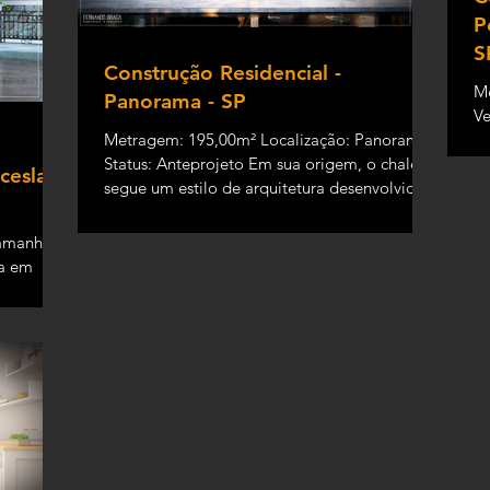
P
S
Construção Residencial -
Me
Panorama - SP
Ve
Metragem: 195,00m² Localização: Panorama
a 
Status: Anteprojeto Em sua origem, o chalé
ceslau
segue um estilo de arquitetura desenvolvido
pelos...
Tamanho:
ra em
rvação