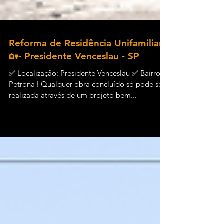
Reforma de Residência Unifamiliar
🏡- Presidente Venceslau - SP
✅ Localização: Presidente Venceslau ✅ Bairro:
Petrona I Qualquer obra concluído só pode ser
realizada através de um projeto bem...