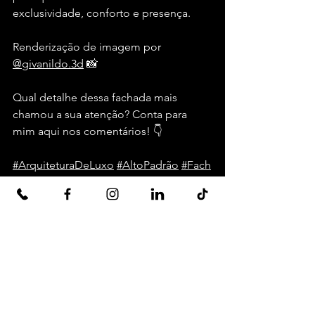
exclusividade, conforto e presença.
Renderização de imagem por 
@givanildo.3d
 📸
Qual detalhe dessa fachada mais 
chamou a sua atenção? Conta para 
mim aqui nos comentários! 👇
#ArquiteturaDeLuxo
#AltoPadrão
#Fach
adasInspiradoras
#DesignExclusivo
#Ar
quiteturaNeoclassica
Ver tudo
Posts recentes