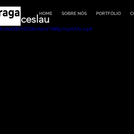
HOME
SOBRE NÓS
PORTFÓLIO
C
. Venceslau
64cd5a0001fd7f28c9eb3/1080p/mp4/file.mp4