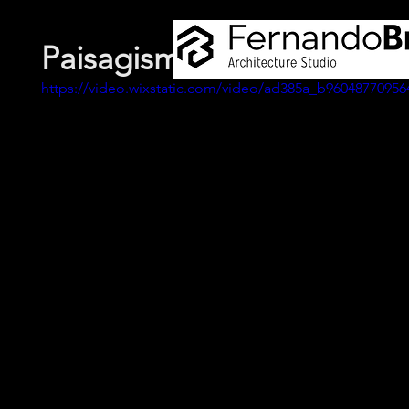
Paisagismo Arantes - Pres
https://video.wixstatic.com/video/ad385a_b9604877095