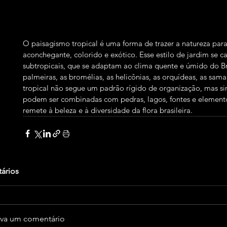
O paisagismo tropical é uma forma de trazer a natureza par
aconchegante, colorido e exótico. Esse estilo de jardim se ca
subtropicais, que se adaptam ao clima quente e úmido do Br
palmeiras, as bromélias, as helicônias, as orquídeas, as sa
tropical não segue um padrão rígido de organização, mas sim
podem ser combinadas com pedras, lagos, fontes e elementos
remete à beleza e à diversidade da flora brasileira.
ários
eva um comentário