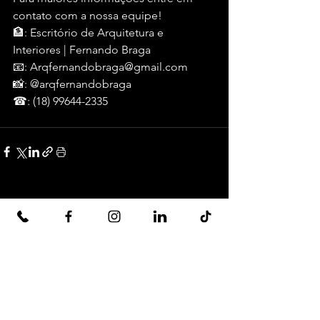
contato com a nossa equipe!
🏦: Escritório de Arquitetura e 
Interiores | Fernando Braga
📧: Arqfernandobraga@gmail.com
📸: @arqfernandobraga
☎: (18) 99644-2335
Ver tudo
Posts recentes