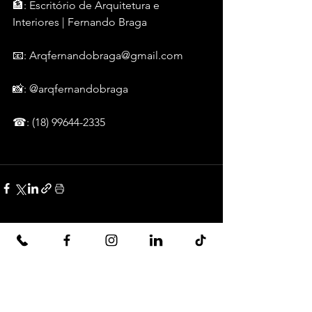
🏦: Escritório de Arquitetura e 
Interiores | Fernando Braga
📧: Arqfernandobraga@gmail.com
📸: @arqfernandobraga
☎: (18) 99644-2335
Ver tudo
Posts recentes