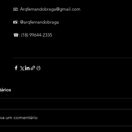
📧: Arqfernandobraga@gmail.com
📸: @arqfernandobraga
☎: (18) 99644-2335
ários
eva um comentário