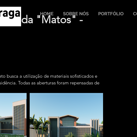
HOME
SOBRE NÓS
PORTFÓLIO
C
Fachada "Matos" -
to busca a utilização de materiais sofisticados e 
sidência. Todas as aberturas foram repensadas de 