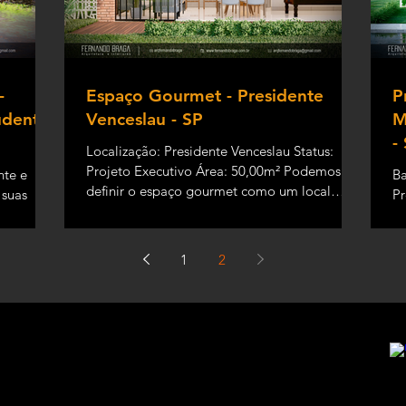
-
Espaço Gourmet - Presidente
P
udente
Venceslau - SP
M
-
Localização: Presidente Venceslau Status:
Projeto Executivo Área: 50,00m² Podemos
nte e
Ba
definir o espaço gourmet como um local
 suas
Pr
onde além de...
s, quanto
ar
no
1
2
ropriedade intelectual do arquiteto
o Braga - Estúdio de Arquitetura (F.R. BRAGA Arquitetura - ME)