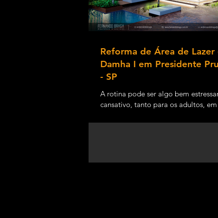
Reforma de Área de Lazer 
Damha I em Presidente Pr
- SP
A rotina pode ser algo bem estressa
cansativo, tanto para os adultos, em
atividades profissionais e doméstica
para as...
Todas as imagens aqui exibidas são de p
2015 - 2026 - Desenvolvido por Fernand