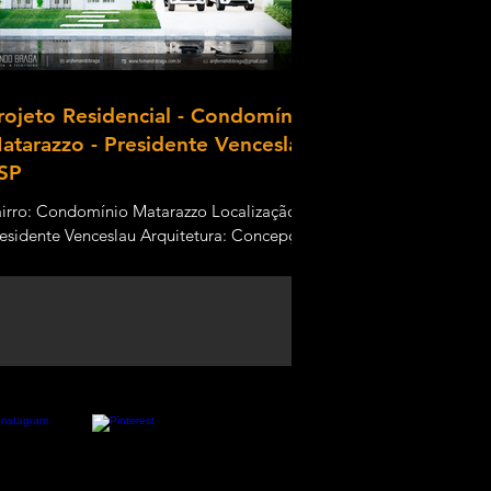
rojeto Residencial - Condomínio
atarazzo - Presidente Venceslau
 SP
irro: Condomínio Matarazzo Localização:
esidente Venceslau Arquitetura: Concepção
tística e arquitetônica realizada pelo
sso...