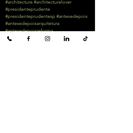
#architecture
#architecturelover
#presidenteprudente
#presidenteprudentesp
#antesedepois
#antesedepoisarquitetura
#antesedepoisreforma
Ver tudo
Posts recentes