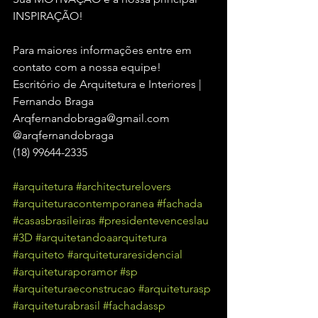
INSPIRAÇÃO!
Para maiores informações entre em 
contato com a nossa equipe!
Escritório de Arquitetura e Interiores | 
Fernando Braga
Arqfernandobraga@gmail.com
@arqfernandobraga
(18) 99644-2335
#arquitetura
#architecturelovers
#arquiteturacontemporanea
#fachada
#casasbrasileiras
#presidentevenceslau
#3D
#arquitetandoaarquitetura
#arquiteto
#arquiteturaresidencial
#arquiteturaporamor
#sp
#arquiteturaeconstrucao
#arquiteturasp
#arquiteturabrasil
#fachadassp