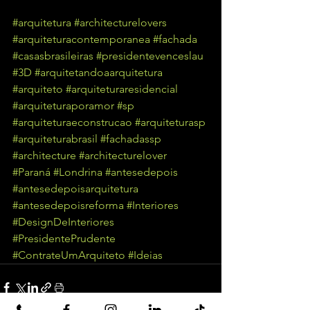
#arquitetura
#architecturelovers
#arquiteturacontemporanea
#fachada
#casasbrasileiras
#presidentevenceslau
#3D
#arquitetandoaarquitetura
#arquiteto
#arquiteturaresidencial
#arquiteturaporamor
#sp
#arquiteturaeconstrucao
#arquiteturasp
#arquiteturabrasil
#fachadassp
#architecture
#architecturelover
#Paraná
#Londrina
#antesedepois
#antesedepoisarquitetura
#antesedepoisreforma
#Interiores
#DesignDeInteriores
#PresidentePrudente
#ContrateUmArquiteto
#Ideias