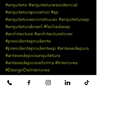
#arquiteto
#arquiteturaresidencial
#arquiteturaporamor
#sp
#arquiteturaeconstrucao
#arquiteturasp
#arquiteturabrasil
#fachadassp
#architecture
#architecturelover
#presidenteprudente
#presidenteprudentesp
#antesedepois
#antesedepoisarquitetura
#antesedepoisreforma
#Interiores
#DesignDeInteriores
#PresidentePrudente
#ContrateUmArquiteto
#Idéias
#Inovação
#Criatividade
Ver tudo
Posts recentes