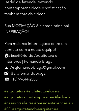
'sede' de fazenda, trazendo 
contemporaneidade e sofisticação 
também fora da cidade.
Sua MOTIVAÇÃO é a nossa principal 
INSPIRAÇÃO!
Para maiores informações entre em 
contato com a nossa equipe!
🏠: Escritório de Arquitetura e 
Interiores | Fernando Braga
📧: Arqfernandobraga@gmail.com
📸: @arqfernandobraga
☎: (18) 99644-2335
#arquitetura
#architecturelovers
#arquiteturacontemporanea
#fachada
#casasbrasileiras
#presidentevenceslau
#3D
#arquitetandoaarquitetura