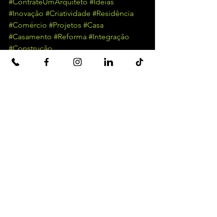
#ContrateUmArquiteto
#Idéias
#Inovação
#Criatividade
#Residência
#Comércio
#Projetos
#Casa
#Casamento
#Reforma
#Integração
#Construção
Ver tudo
Posts recentes