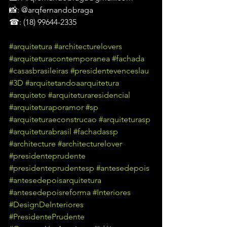
📸: @arqfernandobraga
☎: (18) 99644-2335
#arquitetura
#architecturelovers
#arquiteturacontemporanea
#fachada
#casasbrasileiras
#presidentevenceslau
#3D
#arquitetandoaarquitetura
#arquiteto
#arquiteturaresidencial
#arquiteturaporamor
#sp
#arquiteturaeconstrucao
#arquiteturasp
#arquiteturabrasil
#fachadassp
#architecture
#architecturelover
#presidenteprudente
#presidenteprudentesp
#antesedepois
#antesedepoisarquitetura
#antesedepoisreforma
#Interiores
#DesignDeInteriores
#PresidentePrudente