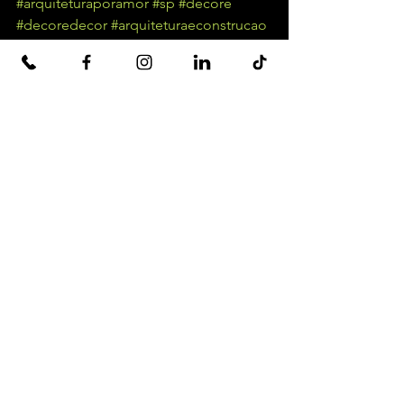
#arquiteturaporamor
#sp
#decore
#decoredecor
#arquiteturaeconstrucao
#arquiteturasp
#arquiteturabrasil
#fachadassp
#architecture
#architecturelover
#Interiores
#DesignDeInteriores
#ContrateUmArquiteto
#Idéias
#Inovação
#Criatividade
#Residência
#Comércio
#Projetos
#Casa
Ver tudo
Posts recentes