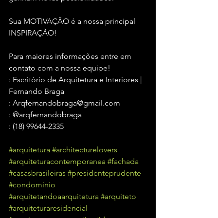
Sua MOTIVAÇÃO é a nossa principal 
INSPIRAÇÃO!
Para maiores informações entre em 
contato com a nossa equipe!
: Escritório de Arquitetura e Interiores | 
Fernando Braga
: Arqfernandobraga@gmail.com
: @arqfernandobraga
: (18) 99644-2335
#arquitetura
#architecturelovers
#arquiteturacontemporanea
#fachada
#casasbrasileiras
#presidenteprudente
#condominio
#arquitetandoaarquitetura
#arquiteto
#arquiteturaresidencial