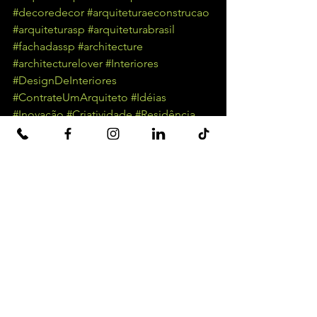
#decoredecor
#arquiteturaeconstrucao
#arquiteturasp
#arquiteturabrasil
#fachadassp
#architecture
#architecturelover
#Interiores
#DesignDeInteriores
#ContrateUmArquiteto
#Idéias
#Inovação
#Criatividade
#Residência
#Comércio
#Projetos
#Casa
Ver tudo
Posts recentes