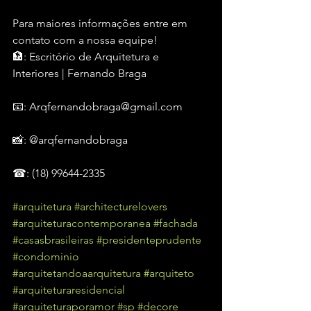
Para maiores informações entre em 
contato com a nossa equipe!
🏦: Escritório de Arquitetura e 
Interiores | Fernando Braga
📧: Arqfernandobraga@gmail.com
📸: @arqfernandobraga
☎: (18) 99644-2335
#arquitetura
#architecturelovers
#arquiteturacontemporanea
#fachada
#casasbrasileiras
#presidenteprudente
#condominio
#arquitetandoaarquitetura
#arquiteto
#arquiteturaresidencial
#arquiteturaporamor
#sp
#decore