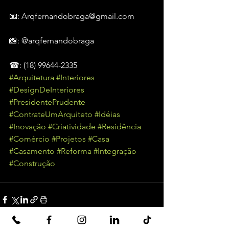
📧: Arqfernandobraga@gmail.com
📸: @arqfernandobraga
☎: (18) 99644-2335
#Arquitetura
#Interiores
#DesignDeInteriores
#PresidentePrudente
#ContrateUmArquiteto
#Idéias
#Inovação
#Criatividade
#Residência
#Comércio
#Projetos
#Casa
#Casamento
#Reforma
#Integração
#Construção